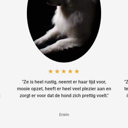
★★★★★
"Ze is heel rustig, neemt er haar tijd voor,
"
.
mooie opzet, heeft er heel veel plezier aan en
t
t
zorgt er voor dat de hond zich prettig voelt."
Erwin