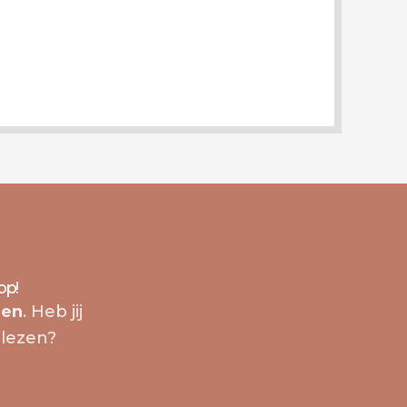
op!
len
. Heb jij
lezen?