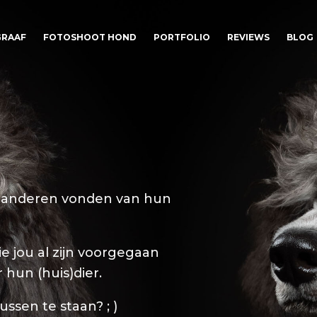
RAAF
FOTOSHOOT HOND
PORTFOLIO
REVIEWS
BLOG
t anderen vonden van hun
 jou al zijn voorgegaan
 hun (huis)dier.
ssen te staan? ; )