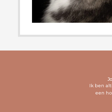
Jo
Ik ben al
een h